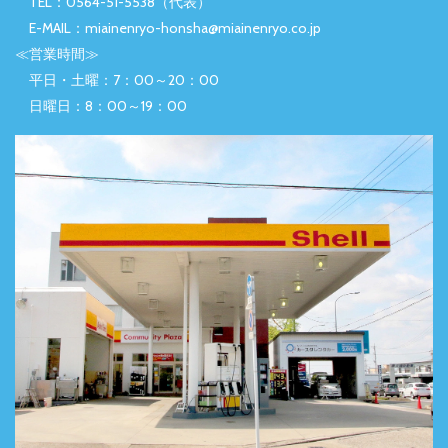
TEL：0564-51-5538（代表）
E-MAIL：miainenryo-honsha@miainenryo.co.jp
≪営業時間≫
平日・土曜：7：00～20：00
日曜日：8：00～19：00