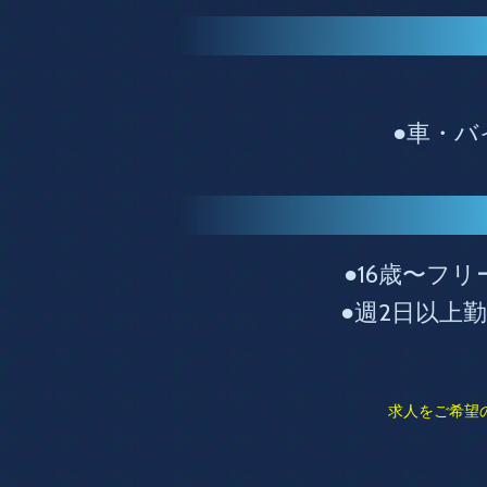
●車・バ
●16歳〜フ
●週2日以上
求人をご希望